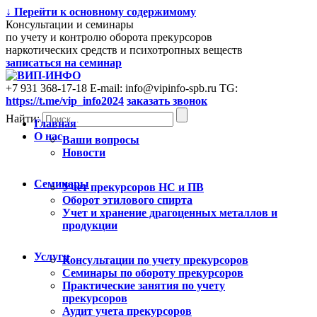
↓ Перейти к основному содержимому
Консультации и семинары
по учету и контролю оборота прекурсоров
наркотических средств и психотропных веществ
записаться на семинар
+7 931 368-17-18
E-mail: info@vipinfo-spb.ru
TG:
https://t.me/vip_info2024
заказать звонок
Найти:
Главная
О нас
Ваши вопросы
Новости
Семинары
Учет прекурсоров НС и ПВ
Оборот этилового спирта
Учет и хранение драгоценных металлов и
продукции
Услуги
Консультации по учету прекурсоров
Cеминары по обороту прекурсоров
Практические занятия по учету
прекурсоров
Аудит учета прекурсоров