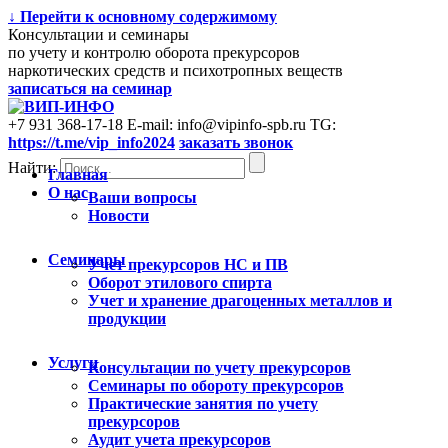
↓ Перейти к основному содержимому
Консультации и семинары
по учету и контролю оборота прекурсоров
наркотических средств и психотропных веществ
записаться на семинар
+7 931 368-17-18
E-mail: info@vipinfo-spb.ru
TG:
https://t.me/vip_info2024
заказать звонок
Найти:
Главная
О нас
Ваши вопросы
Новости
Семинары
Учет прекурсоров НС и ПВ
Оборот этилового спирта
Учет и хранение драгоценных металлов и
продукции
Услуги
Консультации по учету прекурсоров
Cеминары по обороту прекурсоров
Практические занятия по учету
прекурсоров
Аудит учета прекурсоров