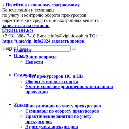
↓ Перейти к основному содержимому
Консультации и семинары
по учету и контролю оборота прекурсоров
наркотических средств и психотропных веществ
записаться на семинар
+7 931 368-17-18
E-mail: info@vipinfo-spb.ru
TG:
https://t.me/vip_info2024
заказать звонок
Найти:
Главная
О нас
Ваши вопросы
Новости
Семинары
Учет прекурсоров НС и ПВ
Оборот этилового спирта
Учет и хранение драгоценных металлов и
продукции
Услуги
Консультации по учету прекурсоров
Cеминары по обороту прекурсоров
Практические занятия по учету
прекурсоров
Аудит учета прекурсоров