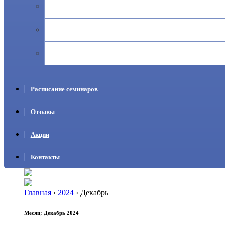
Журналы учета прекурсоров
Ответственность за неправильный оборот, хранение и учё
Дистанционное обучение по учету прекурсоров
Расписание семинаров
Отзывы
Акции
Контакты
Главная
›
2024
›
Декабрь
Месяц:
Декабрь 2024