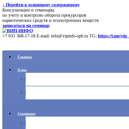
↓ Перейти к основному содержимому
Консультации и семинары
по учету и контролю оборота прекурсоров
наркотических средств и психотропных веществ
записаться на семинар
+7 931 368-17-18
E-mail: info@vipinfo-spb.ru
TG:
https://t.me/vip
Главная
О нас
Ваши вопросы
Новости
Семинары
Учет прекурсоров НС и ПВ