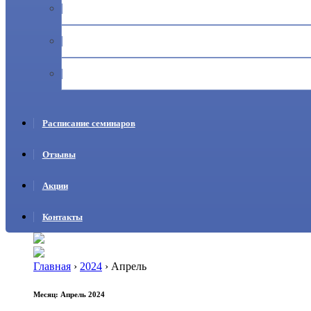
Журналы учета прекурсоров
Ответственность за неправильный оборот, хранение и учё
Дистанционное обучение по учету прекурсоров
Расписание семинаров
Отзывы
Акции
Контакты
Главная
›
2024
›
Апрель
Месяц:
Апрель 2024