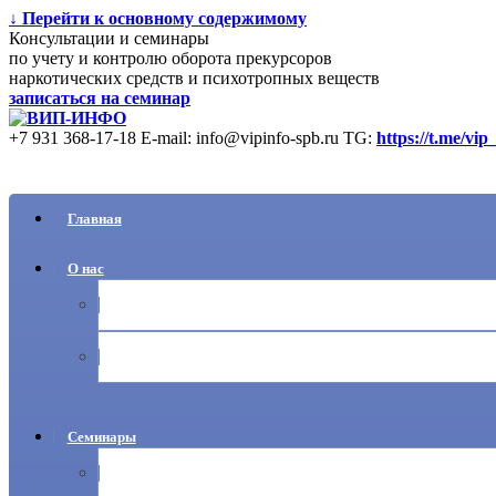
↓ Перейти к основному содержимому
Консультации и семинары
по учету и контролю оборота прекурсоров
наркотических средств и психотропных веществ
записаться на семинар
+7 931 368-17-18
E-mail: info@vipinfo-spb.ru
TG:
https://t.me/vip
Главная
О нас
Ваши вопросы
Новости
Семинары
Учет прекурсоров НС и ПВ