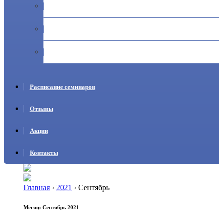
Журналы учета прекурсоров
Ответственность за неправильный оборот, хранение и учё
Дистанционное обучение по учету прекурсоров
Расписание семинаров
Отзывы
Акции
Контакты
Главная
›
2021
›
Сентябрь
Месяц:
Сентябрь 2021