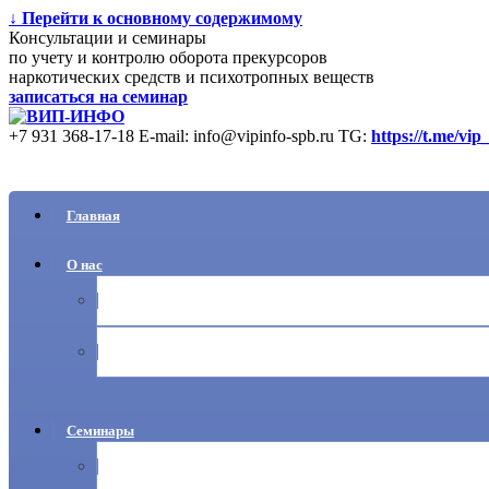
↓ Перейти к основному содержимому
Консультации и семинары
по учету и контролю оборота прекурсоров
наркотических средств и психотропных веществ
записаться на семинар
+7 931 368-17-18
E-mail: info@vipinfo-spb.ru
TG:
https://t.me/vip
Главная
О нас
Ваши вопросы
Новости
Семинары
Учет прекурсоров НС и ПВ