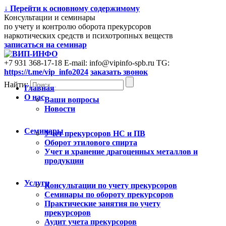
↓ Перейти к основному содержимому
Консультации и семинары
по учету и контролю оборота прекурсоров
наркотических средств и психотропных веществ
записаться на семинар
+7 931 368-17-18
E-mail: info@vipinfo-spb.ru
TG:
https://t.me/vip_info2024
заказать звонок
Найти:
Главная
О нас
Ваши вопросы
Новости
Семинары
Учет прекурсоров НС и ПВ
Оборот этилового спирта
Учет и хранение драгоценных металлов и
продукции
Услуги
Консультации по учету прекурсоров
Cеминары по обороту прекурсоров
Практические занятия по учету
прекурсоров
Аудит учета прекурсоров