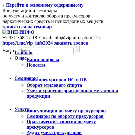
↓ Перейти к основному содержимому
Консультации и семинары
по учету и контролю оборота прекурсоров
наркотических средств и психотропных веществ
записаться на семинар
+7 931 368-17-18
E-mail: info@vipinfo-spb.ru
TG:
https://t.me/vip_info2024
заказать звонок
Найти:
Главная
О нас
Ваши вопросы
Новости
Семинары
Учет прекурсоров НС и ПВ
Оборот этилового спирта
Учет и хранение драгоценных металлов и
продукции
Услуги
Консультации по учету прекурсоров
Cеминары по обороту прекурсоров
Практические занятия по учету
прекурсоров
Аудит учета прекурсоров