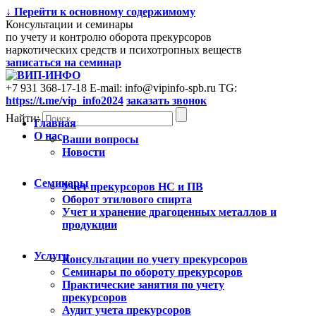
↓ Перейти к основному содержимому
Консультации и семинары
по учету и контролю оборота прекурсоров
наркотических средств и психотропных веществ
записаться на семинар
+7 931 368-17-18
E-mail: info@vipinfo-spb.ru
TG:
https://t.me/vip_info2024
заказать звонок
Найти:
Главная
О нас
Ваши вопросы
Новости
Семинары
Учет прекурсоров НС и ПВ
Оборот этилового спирта
Учет и хранение драгоценных металлов и
продукции
Услуги
Консультации по учету прекурсоров
Cеминары по обороту прекурсоров
Практические занятия по учету
прекурсоров
Аудит учета прекурсоров