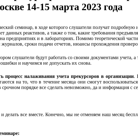
скве 14-15 марта 2023 года
еский семинар, в ходе которого слушатели получат подробную и
чет данных реактивов, а также о том, какие требования предъяв
 на предприятиях и в лабораториях. Помимо теоретической части
я журналов, сроки подачи отчетов, нюансы прохождения провер
отором слушатели будут работать со своими документами учета, а
ошибки и научимся не допускать их снова.
ть процесс налаживания учета прекурсоров в организации
.
агаются на то, что в течение месяца они смогут воспользовать
в срочном порядке все сделать невозможно, да и информация с с
 и делать все вместе. Конечно, мы не отменяем наш месяц бесп
еминаре: