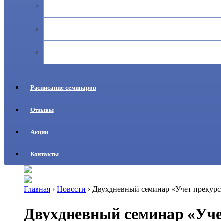
Журналы учета прекурсоров
Ответственность за неправильный оборот, хранение и учё
Дистанционное обучение по учету прекурсоров
Расписание семинаров
Отзывы
Акции
Контакты
Главная
›
Новости
›
Двухдневный семинар «Учет прекурсо
Двухдневный семинар «Уче