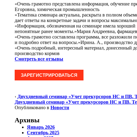
«Очень грамотно представлена информация, обучение п
Егоровна, химическая промышленность
«Тематика семинара актуальна, раскрыта в полном объем
дает ответы на конкретные задачи и вопросы максимальн
«Информация, обозначенная на семинаре имела хороший п
непонятные ранее моменты.»Мария Андреевна, фармаце
«Очень грамотно составлена программа, все разложили п
и подробно ответ на вопросы.»Ирина. А., производство 
«Очень подробный, интересный материал, донесенный до
производство кормов
Смотреть все отзывы
ЗАРЕГИСТРИРОВАТЬСЯ
‹
Двухдневный семинар «Учет прекурсоров НС и ПВ. Те
Двухдневный семинар «Учет прекурсоров НС и ПВ. Тео
Опубликовано в
Новости
Архивы
Январь 2026
Сентябрь 2025