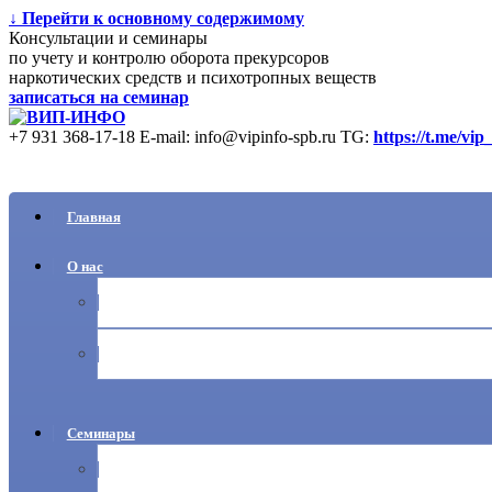
↓ Перейти к основному содержимому
Консультации и семинары
по учету и контролю оборота прекурсоров
наркотических средств и психотропных веществ
записаться на семинар
+7 931 368-17-18
E-mail: info@vipinfo-spb.ru
TG:
https://t.me/vip
Главная
О нас
Ваши вопросы
Новости
Семинары
Учет прекурсоров НС и ПВ