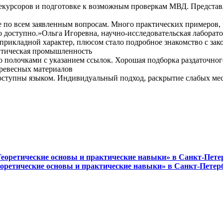
рекурсоров и подготовке к возможным проверкам МВД. Предста
е по всем заявленным вопросам. Много практических примеров, 
о доступно.»Ольга Игоревна, научно-исследовательская лаборат
рикладной характер, плюсом стало подробное знакомство с зако
втическая промышленность
о полочками с указанием ссылок. Хорошая подборка раздаточног
древесных материалов
ступны языком. Индивидуальный подход, раскрытие слабых мест
оретические основы и практические навыки» в Санкт-Петерб
ретические основы и практические навыки» в Санкт-Петербу