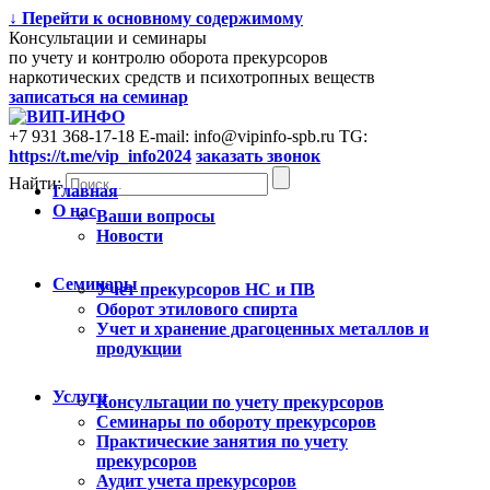
↓ Перейти к основному содержимому
Консультации и семинары
по учету и контролю оборота прекурсоров
наркотических средств и психотропных веществ
записаться на семинар
+7 931 368-17-18
E-mail: info@vipinfo-spb.ru
TG:
https://t.me/vip_info2024
заказать звонок
Найти:
Главная
О нас
Ваши вопросы
Новости
Семинары
Учет прекурсоров НС и ПВ
Оборот этилового спирта
Учет и хранение драгоценных металлов и
продукции
Услуги
Консультации по учету прекурсоров
Cеминары по обороту прекурсоров
Практические занятия по учету
прекурсоров
Аудит учета прекурсоров