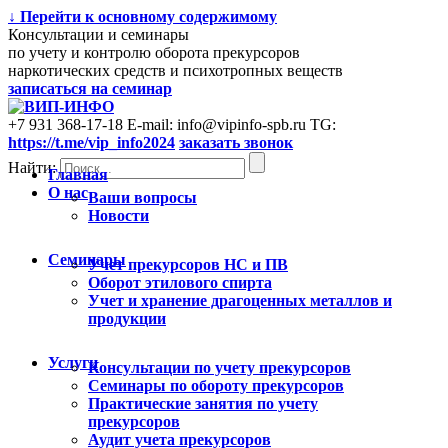
↓ Перейти к основному содержимому
Консультации и семинары
по учету и контролю оборота прекурсоров
наркотических средств и психотропных веществ
записаться на семинар
+7 931 368-17-18
E-mail: info@vipinfo-spb.ru
TG:
https://t.me/vip_info2024
заказать звонок
Найти:
Главная
О нас
Ваши вопросы
Новости
Семинары
Учет прекурсоров НС и ПВ
Оборот этилового спирта
Учет и хранение драгоценных металлов и
продукции
Услуги
Консультации по учету прекурсоров
Cеминары по обороту прекурсоров
Практические занятия по учету
прекурсоров
Аудит учета прекурсоров