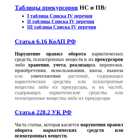
Таблицы прекурсоров
НС и ПВ:
I таблица Списка IV перечня
II таблица Списка IV перечня
III таблица Списка IV перечня
Статья 6.16 КоАП РФ
Нарушение правил оборота
наркотических
средств, психотропных веществ и их
прекурсоров
либо
хранения
,
учета
,
реализац
ии
,
перевозки
,
приобретения
,
использования
,
ввоза
,
вывоза
или
уничтожения
растений, содержащих
наркотические средства или психотропные
вещества либо их прекурсоры, и их частей,
содержащих наркотические средства или
психотропные вещества либо их прекурсоры
Статья 228.2 УК РФ
Часть статьи, которая касается
нарушения правил
оборота наркотических средств или
психотропных веществ
.